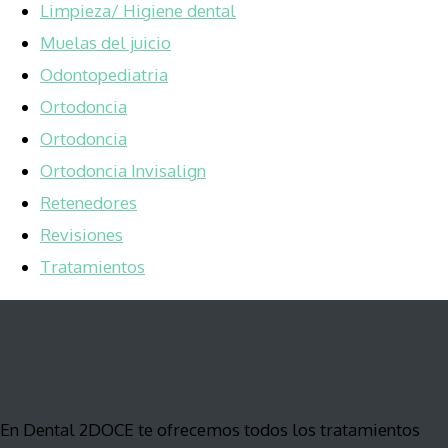
Limpieza/ Higiene dental
Muelas del juicio
Odontopediatria
Ortodoncia
Ortodoncia
Ortodoncia Invisalign
Retenedores
Revisiones
Tratamientos
En Dental 2DOCE te ofrecemos todos los tratamientos