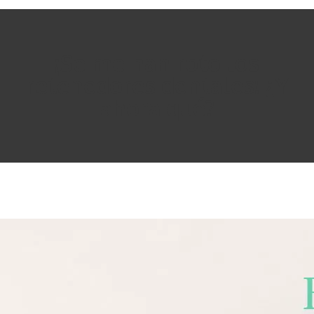
¡Se me han roto los
retenedores dentales! ¿Y
ahora qué?