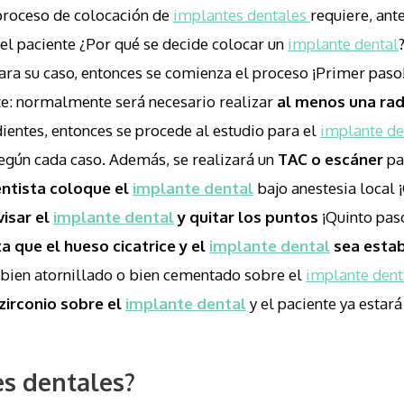
proceso de colocación de
implantes dentales
requiere, ant
e el paciente ¿Por qué se decide colocar un
implante dental
ara su caso, entonces se comienza el proceso ¡Primer paso
nte: normalmente será necesario realizar
al menos una rad
dientes, entonces se procede al estudio para el
implante de
egún cada caso. Además, se realizará un
TAC o escáner
pa
entista coloque el
implante dental
bajo anestesia local 
visar el
implante dental
y quitar los puntos
¡Quinto pas
 que el hueso cicatrice y el
implante dental
sea estab
o bien atornillado o bien cementado sobre el
implante dent
zirconio sobre el
implante dental
y el paciente ya estar
es dentales?