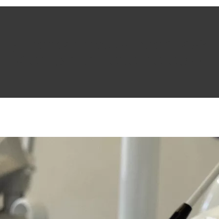
¿Tienes miedo al dentista?
¡Combate tu odontofobia!